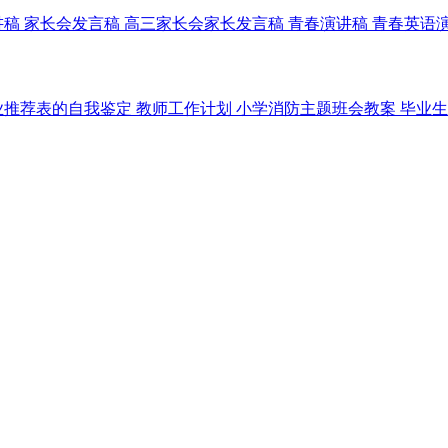
讲稿
家长会发言稿
高三家长会家长发言稿
青春演讲稿
青春英语
业推荐表的自我鉴定
教师工作计划
小学消防主题班会教案
毕业生