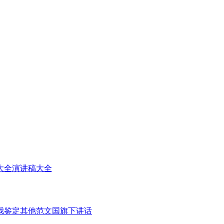
大全
演讲稿大全
我鉴定
其他范文
国旗下讲话