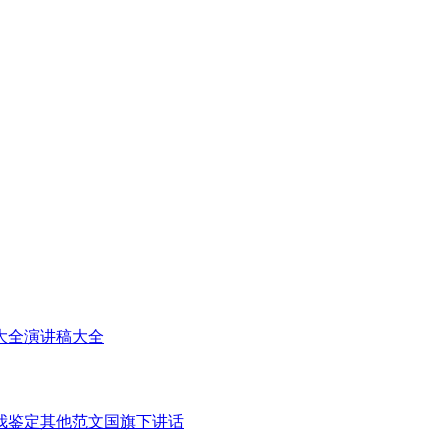
大全
演讲稿大全
我鉴定
其他范文
国旗下讲话