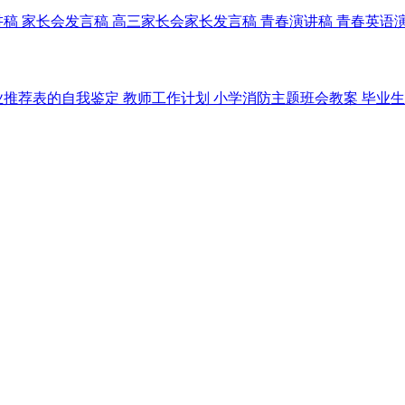
讲稿
家长会发言稿
高三家长会家长发言稿
青春演讲稿
青春英语
业推荐表的自我鉴定
教师工作计划
小学消防主题班会教案
毕业生