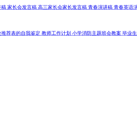
讲稿
家长会发言稿
高三家长会家长发言稿
青春演讲稿
青春英语
业推荐表的自我鉴定
教师工作计划
小学消防主题班会教案
毕业生