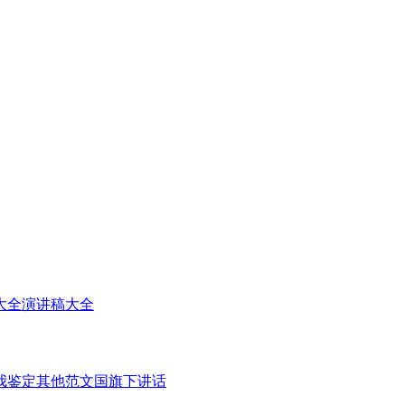
大全
演讲稿大全
我鉴定
其他范文
国旗下讲话