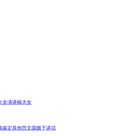
大全
演讲稿大全
我鉴定
其他范文
国旗下讲话