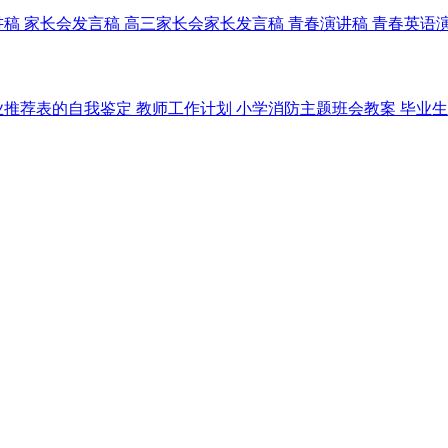
讲稿
家长会发言稿
高三家长会家长发言稿
青春演讲稿
青春英语
业推荐表的自我鉴定
教师工作计划
小学消防主题班会教案
毕业生