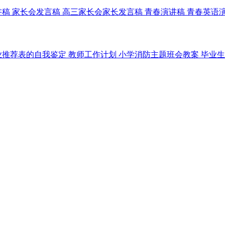
讲稿
家长会发言稿
高三家长会家长发言稿
青春演讲稿
青春英语
业推荐表的自我鉴定
教师工作计划
小学消防主题班会教案
毕业生