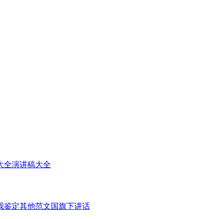
大全
演讲稿大全
我鉴定
其他范文
国旗下讲话