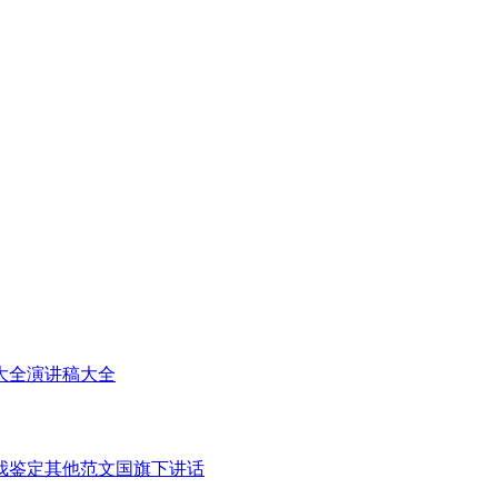
大全
演讲稿大全
我鉴定
其他范文
国旗下讲话