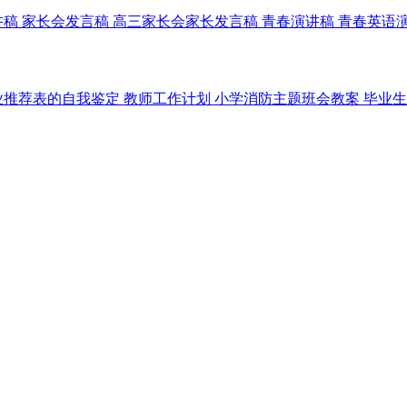
讲稿
家长会发言稿
高三家长会家长发言稿
青春演讲稿
青春英语
业推荐表的自我鉴定
教师工作计划
小学消防主题班会教案
毕业生