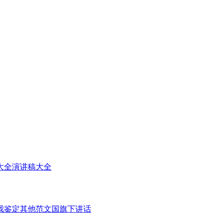
大全
演讲稿大全
我鉴定
其他范文
国旗下讲话