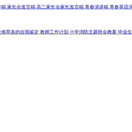
讲稿
家长会发言稿
高三家长会家长发言稿
青春演讲稿
青春英语
业推荐表的自我鉴定
教师工作计划
小学消防主题班会教案
毕业生