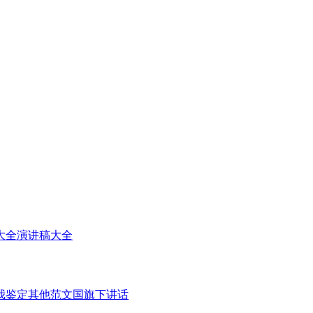
大全
演讲稿大全
我鉴定
其他范文
国旗下讲话