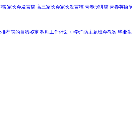
讲稿
家长会发言稿
高三家长会家长发言稿
青春演讲稿
青春英语
业推荐表的自我鉴定
教师工作计划
小学消防主题班会教案
毕业生