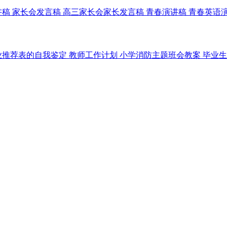
讲稿
家长会发言稿
高三家长会家长发言稿
青春演讲稿
青春英语
业推荐表的自我鉴定
教师工作计划
小学消防主题班会教案
毕业生