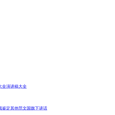
大全
演讲稿大全
我鉴定
其他范文
国旗下讲话