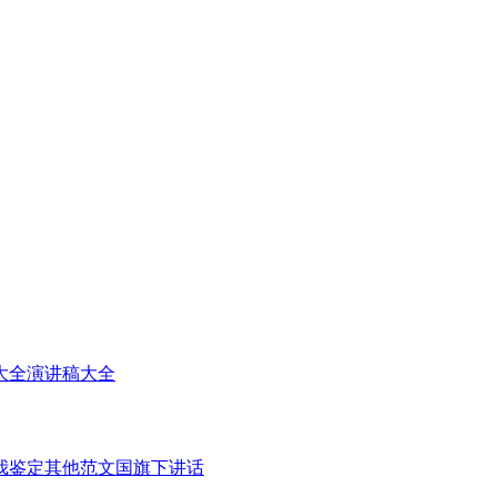
大全
演讲稿大全
我鉴定
其他范文
国旗下讲话