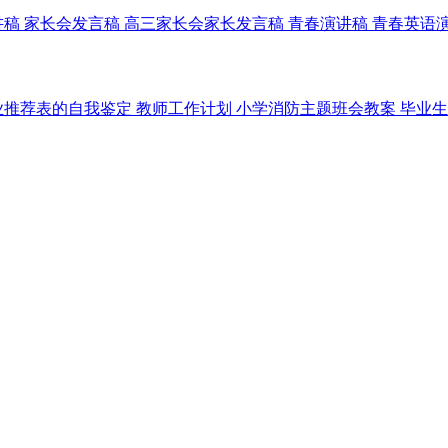
讲稿
家长会发言稿
高三家长会家长发言稿
青春演讲稿
青春英语
业推荐表的自我鉴定
教师工作计划
小学消防主题班会教案
毕业生