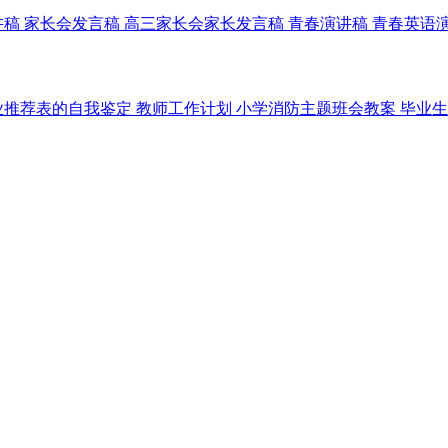
讲稿
家长会发言稿
高三家长会家长发言稿
青春演讲稿
青春英语
业推荐表的自我鉴定
教师工作计划
小学消防主题班会教案
毕业生