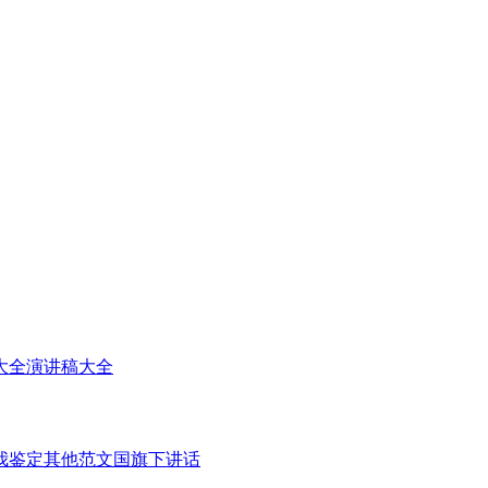
大全
演讲稿大全
我鉴定
其他范文
国旗下讲话