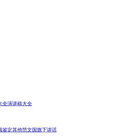
大全
演讲稿大全
我鉴定
其他范文
国旗下讲话