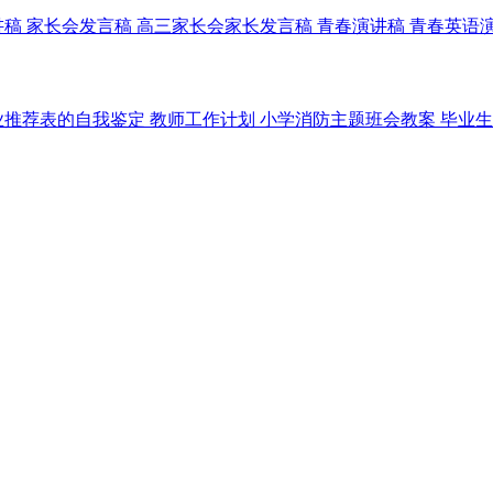
讲稿
家长会发言稿
高三家长会家长发言稿
青春演讲稿
青春英语
业推荐表的自我鉴定
教师工作计划
小学消防主题班会教案
毕业生