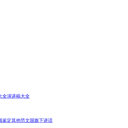
大全
演讲稿大全
我鉴定
其他范文
国旗下讲话