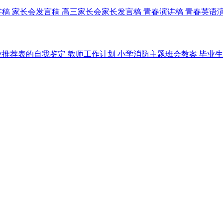
讲稿
家长会发言稿
高三家长会家长发言稿
青春演讲稿
青春英语
业推荐表的自我鉴定
教师工作计划
小学消防主题班会教案
毕业生