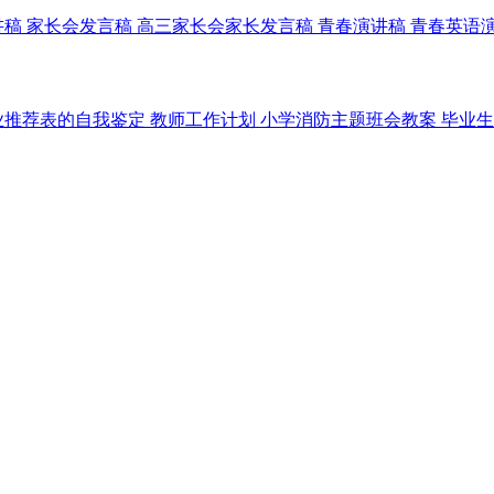
讲稿
家长会发言稿
高三家长会家长发言稿
青春演讲稿
青春英语
业推荐表的自我鉴定
教师工作计划
小学消防主题班会教案
毕业生