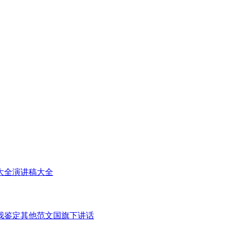
大全
演讲稿大全
我鉴定
其他范文
国旗下讲话