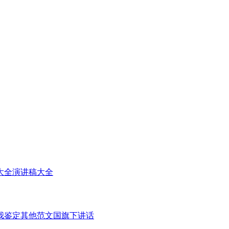
大全
演讲稿大全
我鉴定
其他范文
国旗下讲话