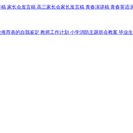
讲稿
家长会发言稿
高三家长会家长发言稿
青春演讲稿
青春英语
业推荐表的自我鉴定
教师工作计划
小学消防主题班会教案
毕业生