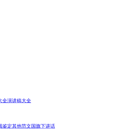
大全
演讲稿大全
我鉴定
其他范文
国旗下讲话