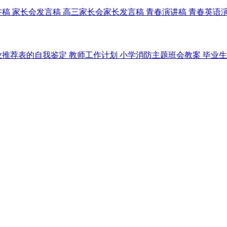
讲稿
家长会发言稿
高三家长会家长发言稿
青春演讲稿
青春英语
业推荐表的自我鉴定
教师工作计划
小学消防主题班会教案
毕业生