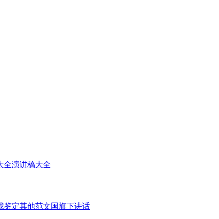
大全
演讲稿大全
我鉴定
其他范文
国旗下讲话