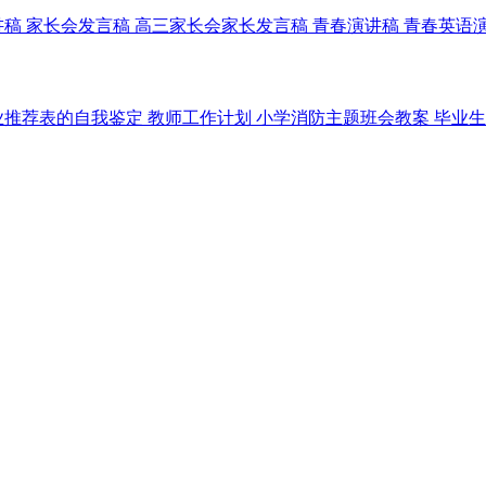
讲稿
家长会发言稿
高三家长会家长发言稿
青春演讲稿
青春英语
业推荐表的自我鉴定
教师工作计划
小学消防主题班会教案
毕业生