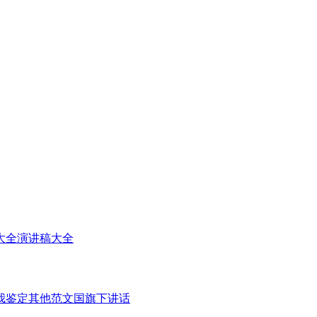
大全
演讲稿大全
我鉴定
其他范文
国旗下讲话