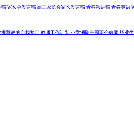
讲稿
家长会发言稿
高三家长会家长发言稿
青春演讲稿
青春英语
业推荐表的自我鉴定
教师工作计划
小学消防主题班会教案
毕业生