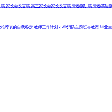
讲稿
家长会发言稿
高三家长会家长发言稿
青春演讲稿
青春英语
业推荐表的自我鉴定
教师工作计划
小学消防主题班会教案
毕业生