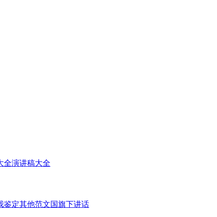
大全
演讲稿大全
我鉴定
其他范文
国旗下讲话