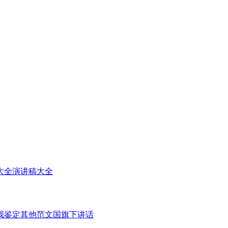
大全
演讲稿大全
我鉴定
其他范文
国旗下讲话