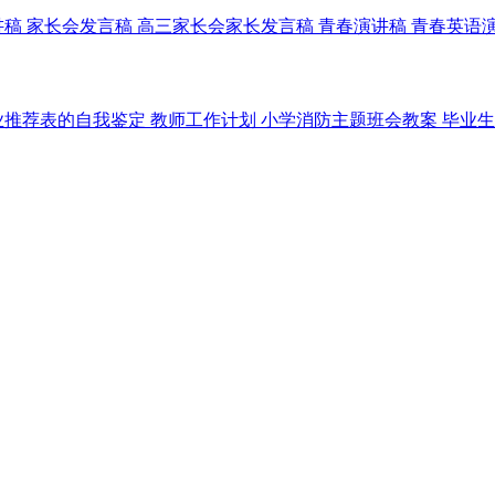
讲稿
家长会发言稿
高三家长会家长发言稿
青春演讲稿
青春英语
业推荐表的自我鉴定
教师工作计划
小学消防主题班会教案
毕业生