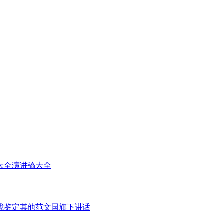
大全
演讲稿大全
我鉴定
其他范文
国旗下讲话