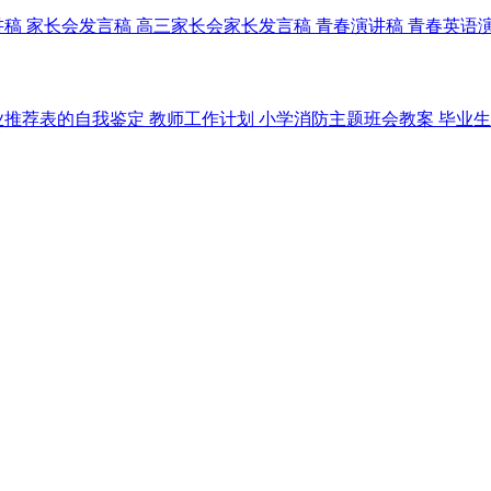
讲稿
家长会发言稿
高三家长会家长发言稿
青春演讲稿
青春英语
业推荐表的自我鉴定
教师工作计划
小学消防主题班会教案
毕业生