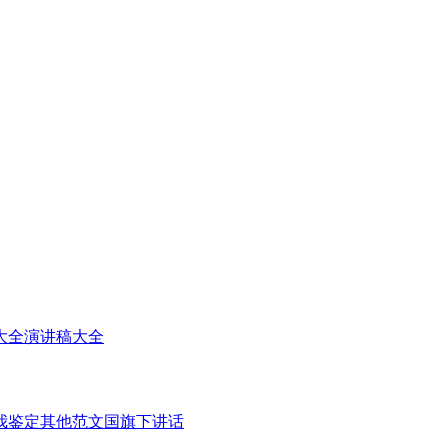
大全
演讲稿大全
我鉴定
其他范文
国旗下讲话