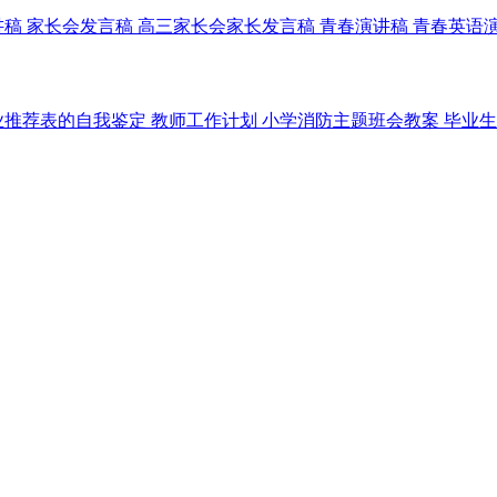
讲稿
家长会发言稿
高三家长会家长发言稿
青春演讲稿
青春英语
业推荐表的自我鉴定
教师工作计划
小学消防主题班会教案
毕业生