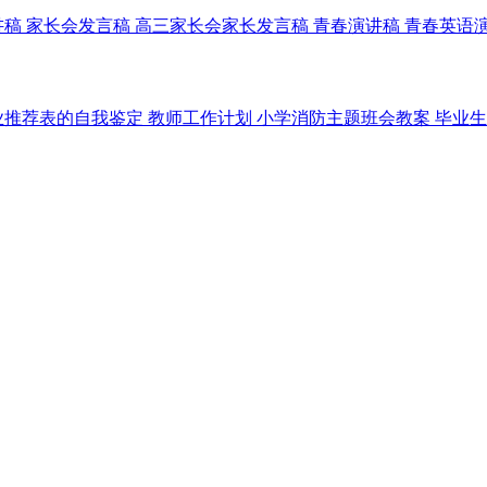
讲稿
家长会发言稿
高三家长会家长发言稿
青春演讲稿
青春英语
业推荐表的自我鉴定
教师工作计划
小学消防主题班会教案
毕业生