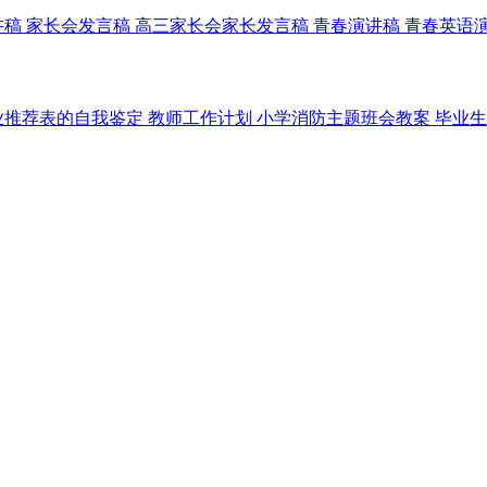
讲稿
家长会发言稿
高三家长会家长发言稿
青春演讲稿
青春英语
业推荐表的自我鉴定
教师工作计划
小学消防主题班会教案
毕业生