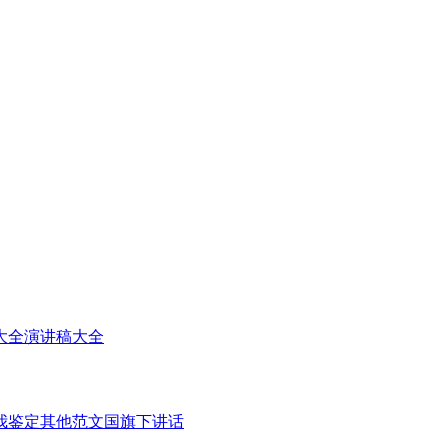
大全
演讲稿大全
我鉴定
其他范文
国旗下讲话