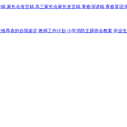
讲稿
家长会发言稿
高三家长会家长发言稿
青春演讲稿
青春英语
业推荐表的自我鉴定
教师工作计划
小学消防主题班会教案
毕业生