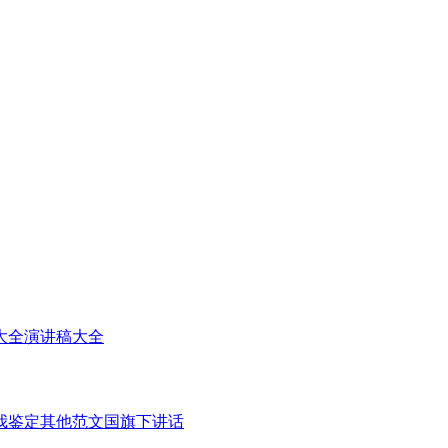
大全
演讲稿大全
我鉴定
其他范文
国旗下讲话