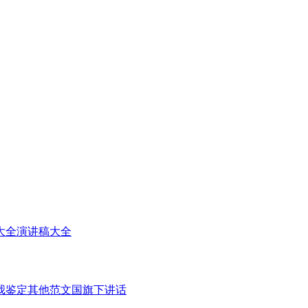
大全
演讲稿大全
我鉴定
其他范文
国旗下讲话