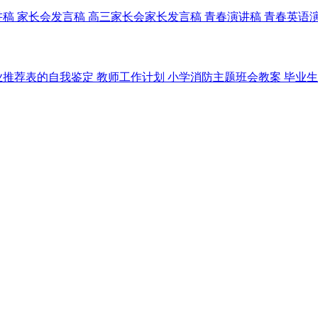
讲稿
家长会发言稿
高三家长会家长发言稿
青春演讲稿
青春英语
业推荐表的自我鉴定
教师工作计划
小学消防主题班会教案
毕业生