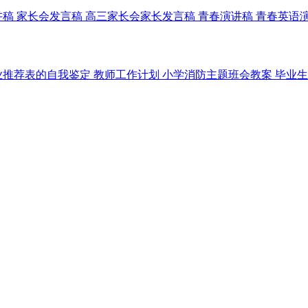
讲稿
家长会发言稿
高三家长会家长发言稿
青春演讲稿
青春英语
业推荐表的自我鉴定
教师工作计划
小学消防主题班会教案
毕业生