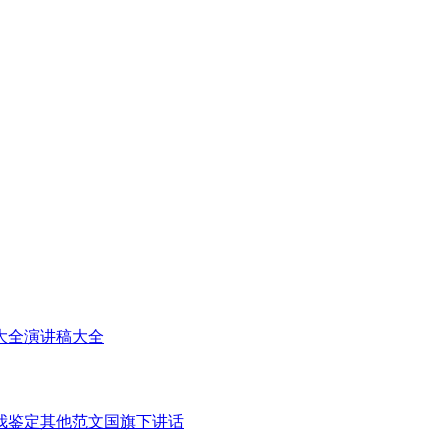
大全
演讲稿大全
我鉴定
其他范文
国旗下讲话