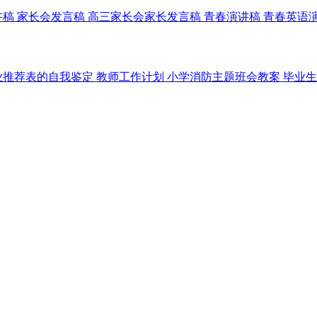
讲稿
家长会发言稿
高三家长会家长发言稿
青春演讲稿
青春英语
业推荐表的自我鉴定
教师工作计划
小学消防主题班会教案
毕业生