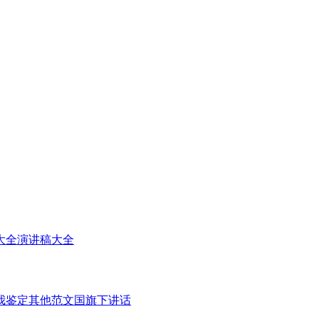
大全
演讲稿大全
我鉴定
其他范文
国旗下讲话