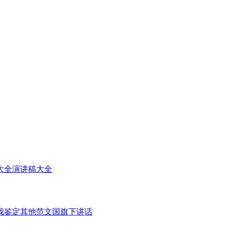
大全
演讲稿大全
我鉴定
其他范文
国旗下讲话