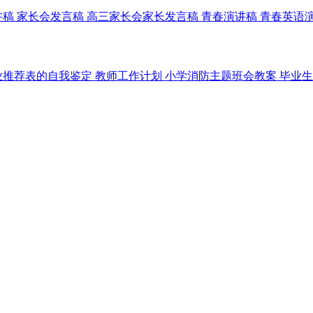
讲稿
家长会发言稿
高三家长会家长发言稿
青春演讲稿
青春英语
业推荐表的自我鉴定
教师工作计划
小学消防主题班会教案
毕业生