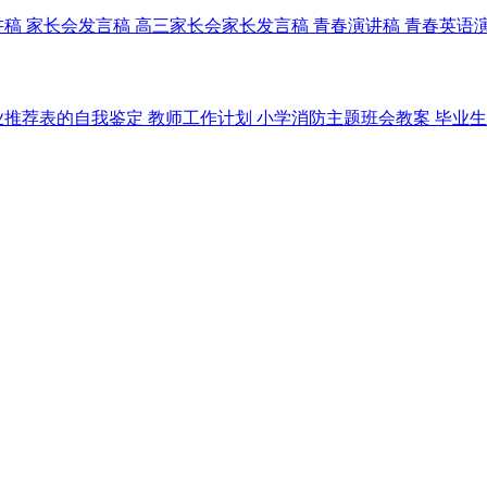
讲稿
家长会发言稿
高三家长会家长发言稿
青春演讲稿
青春英语
业推荐表的自我鉴定
教师工作计划
小学消防主题班会教案
毕业生