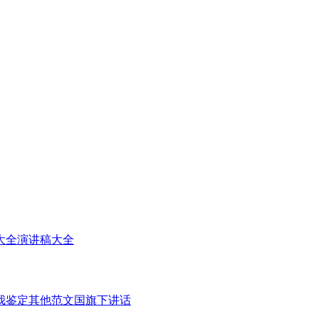
大全
演讲稿大全
我鉴定
其他范文
国旗下讲话