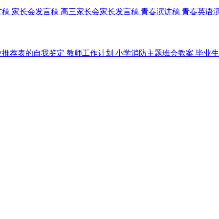
讲稿
家长会发言稿
高三家长会家长发言稿
青春演讲稿
青春英语
业推荐表的自我鉴定
教师工作计划
小学消防主题班会教案
毕业生