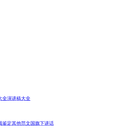
大全
演讲稿大全
我鉴定
其他范文
国旗下讲话