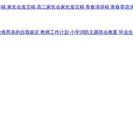
讲稿
家长会发言稿
高三家长会家长发言稿
青春演讲稿
青春英语
业推荐表的自我鉴定
教师工作计划
小学消防主题班会教案
毕业生