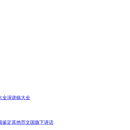
大全
演讲稿大全
我鉴定
其他范文
国旗下讲话