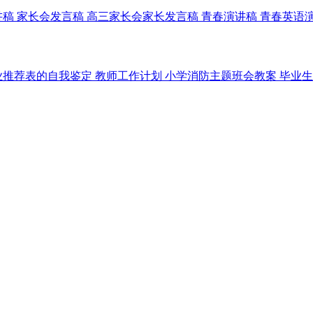
讲稿
家长会发言稿
高三家长会家长发言稿
青春演讲稿
青春英语
业推荐表的自我鉴定
教师工作计划
小学消防主题班会教案
毕业生