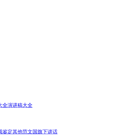
大全
演讲稿大全
我鉴定
其他范文
国旗下讲话