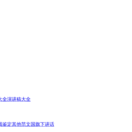
大全
演讲稿大全
我鉴定
其他范文
国旗下讲话