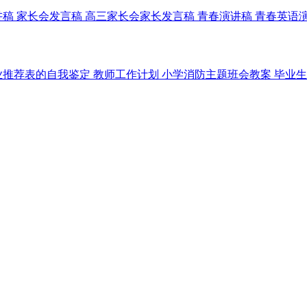
讲稿
家长会发言稿
高三家长会家长发言稿
青春演讲稿
青春英语
业推荐表的自我鉴定
教师工作计划
小学消防主题班会教案
毕业生